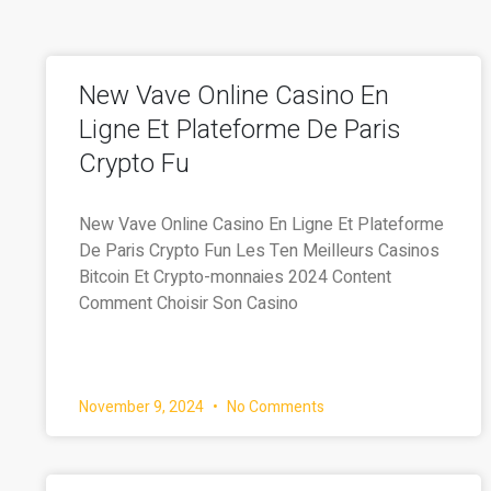
New Vave Online Casino En
Ligne Et Plateforme De Paris
Crypto Fu
New Vave Online Casino En Ligne Et Plateforme
De Paris Crypto Fun Les Ten Meilleurs Casinos
Bitcoin Et Crypto-monnaies 2024 Content
Comment Choisir Son Casino
November 9, 2024
No Comments