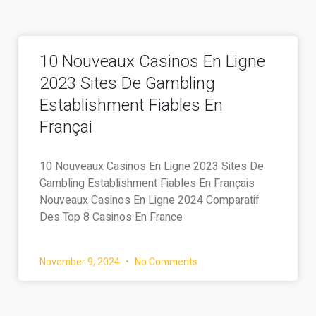
10 Nouveaux Casinos En Ligne
2023 Sites De Gambling
Establishment Fiables En
Françai
10 Nouveaux Casinos En Ligne 2023 Sites De
Gambling Establishment Fiables En Français
Nouveaux Casinos En Ligne 2024 Comparatif
Des Top 8 Casinos En France
November 9, 2024
No Comments